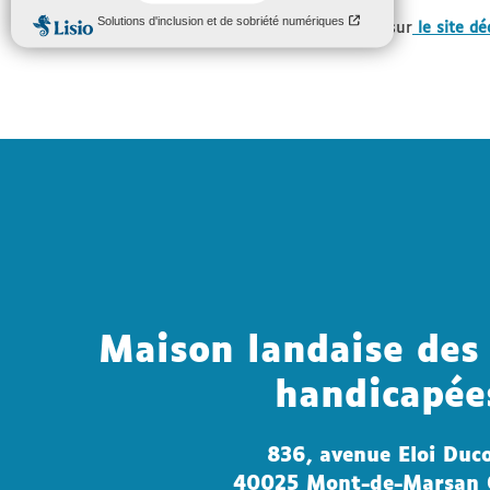
Pour déposer une demande, je me rends sur
le site d
Maison landaise des
handicapée
836, avenue Eloi Duc
40025 Mont-de-Marsan 