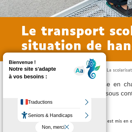
Le transport sco
situation de han
Accueil
Mon Parcours Scolaire
La scolarisa
Pour bénéficier de cette prise en cha
établissement public ou privé sous cont
Le transport scolaire au titre du handicap est mis en œ
l’établissement scolaire.