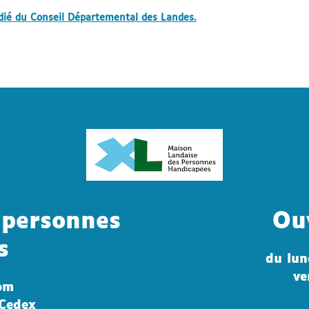
édié du Conseil Départemental des Landes.
 personnes
Ou
s
du lun
ve
om
Cedex