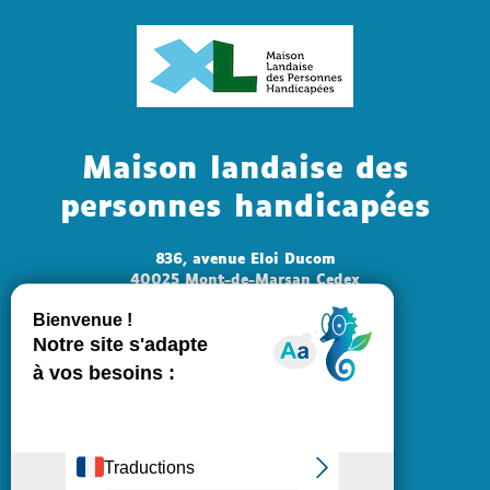
Maison landaise des
personnes handicapées
836, avenue Eloi Ducom
40025 Mont-de-Marsan Cedex
Tél : +33 (0)5 58 51 53 73
Mail : mlph@landes.fr
Ouvert au public
du lundi au jeudi : 8h30 - 17h30
vendredi : 8h30 - 16h30