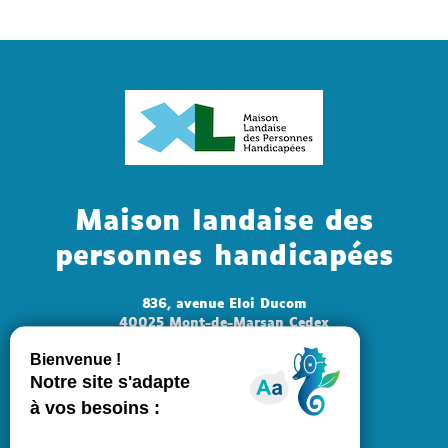
Maison landaise des
personnes handicapées
836, avenue Eloi Ducom
40025 Mont-de-Marsan Cedex
Tél : +33 (0)5 58 51 53 73
Mail : mlph@landes.fr
Ouvert au public